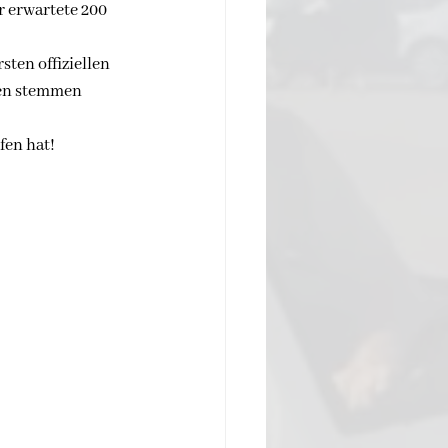
r erwartete 200 
ten offiziellen 
gen stemmen 
fen hat!