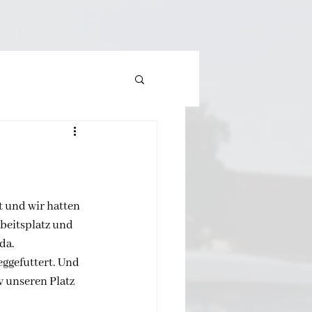
G
KONTAKT
t und wir hatten 
beitsplatz und 
da.
eggefuttert. Und 
 unseren Platz 