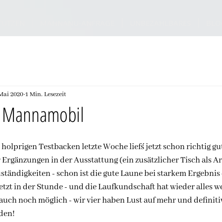
TÜTZEN
MANNANU-ANFRAGE
UNBEZAHLBARES
BLO
 Mai 2020
1 Min. Lesezeit
m Mannamobil
olprigen Testbacken letzte Woche lief´s jetzt schon richtig gu
 Ergänzungen in der Ausstattung (ein zusätzlicher Tisch als Ar
ständigkeiten - schon ist die gute Laune bei starkem Ergebnis 
etzt in der Stunde - und die Laufkundschaft hat wieder alles w
uch noch möglich - wir vier haben Lust auf mehr und definitiv
den!