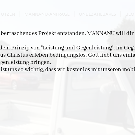
TÜTZEN
MANNANU-ANFRAGE
UNBEZAHLBARES
BLO
 überraschendes Projekt entstanden. MANNANU will dir 
 dem Prinzip von "Leistung und Gegenleistung". Im Gege
esus Christus erleben bedingungslos. Gott liebt uns einf
egenleistung bringen.
 ist uns so wichtig, dass wir kostenlos mit unseren mo