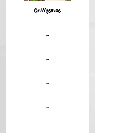
Grillgemüse
...
...
...
...