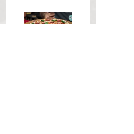
Pizza Salami
unbezahlbare Angus-
Salami vom Biohof
Schauer