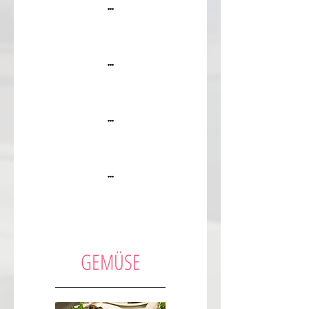
...
...
...
...
GEMÜSE